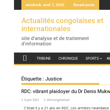
Skip
vendredi, août 7, 2026
Recent posts
to
content
Actualités congolaises et
internationales
site d'analyse et de traitement
d'information
TRIBUNE
CHRONIQUE
SPORTS
A
Étiquette :
Justice
RDC: vibrant plaidoyer du Dr Denis Mukw
6 juin 2021
infocongovirtuel
C’était il y a 21 ans en RDC. Les armées rwandaise 