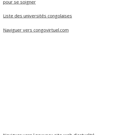
pour se soigner
Liste des universités congolaises
Naviguer vers congovirtuel.com
Naviguer vers l nouveau site web d'actualité