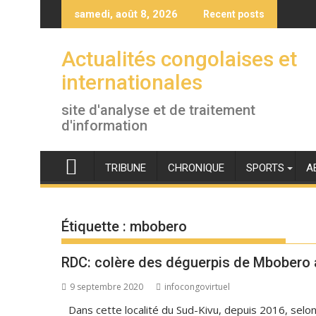
Skip
samedi, août 8, 2026
Recent posts
to
content
Actualités congolaises et
internationales
site d'analyse et de traitement
d'information
TRIBUNE
CHRONIQUE
SPORTS
A
Étiquette :
mbobero
RDC: colère des déguerpis de Mbobero ap
9 septembre 2020
infocongovirtuel
Dans cette localité du Sud-Kivu, depuis 2016, selon