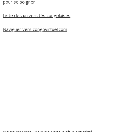
pour se soigner
Liste des universités congolaises
Naviguer vers congovirtuel.com
Naviguer vers l nouveau site web d'actualité