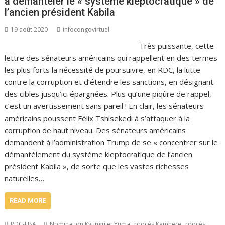
à démanteler le « système kleptocratique » de
l’ancien président Kabila
19 août 2020
infocongovirtuel
Très puissante, cette
lettre des sénateurs américains qui rappellent en des termes
les plus forts la nécessité de poursuivre, en RDC, la lutte
contre la corruption et d’étendre les sanctions, en désignant
des cibles jusqu’ici épargnées. Plus qu’une piqûre de rappel,
c’est un avertissement sans pareil ! En clair, les sénateurs
américains poussent Félix Tshisekedi à s’attaquer à la
corruption de haut niveau. Des sénateurs américains
demandent à l’administration Trump de se « concentrer sur le
démantèlement du système kleptocratique de l’ancien
président Kabila », de sorte que les vastes richesses
naturelles…
READ MORE
,
,
RDC-USA
Nomination Kyungu et Yuma
procès Kamhere
procès