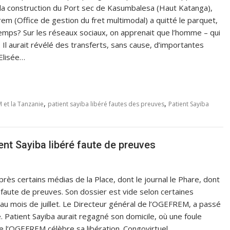
la construction du Port sec de Kasumbalesa (Haut Katanga),
em (Office de gestion du fret multimodal) a quitté le parquet,
emps? Sur les réseaux sociaux, on apprenait que l’homme – qui
 Il aurait révélé des transferts, sans cause, d’importantes
Elisée…
,
,
et la Tanzanie
patient sayiba libéré fautes des preuves
Patient Sayiba
t Sayiba libéré faute de preuves
rès certains médias de la Place, dont le journal le Phare, dont
é faute de preuves. Son dossier est vide selon certaines
u mois de juillet. Le Directeur général de l’OGEFREM, a passé
Patient Sayiba aurait regagné son domicile, où une foule
l’OGEFREM célèbre sa libération. Congovirtuel