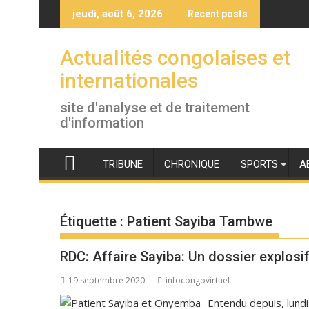
Skip
jeudi, août 6, 2026
Recent posts
to
content
Actualités congolaises et
internationales
site d'analyse et de traitement
d'information
TRIBUNE
CHRONIQUE
SPORTS
A
Étiquette :
Patient Sayiba Tambwe
RDC: Affaire Sayiba: Un dossier explosif
19 septembre 2020
infocongovirtuel
Entendu depuis, lund