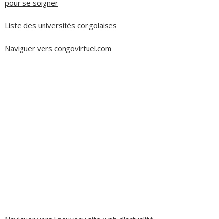
pour se soigner
Liste des universités congolaises
Naviguer vers congovirtuel.com
Naviguer vers l nouveau site web d'actualité