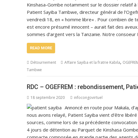
Kinshasa-Gombe notamment sur le dossier relatif à 
Patient Sayiba Tambwe, directeur général de l’Ogefr
vendredi 18, en « homme libre« . Pour combien de t
est encore présumé innocent – aurait fait des aveux.
sommes d’argent vers la Tanzanie. Notre consoeur 
READ MORE
,
Détournement
Affaire Sayiba et la fratrie Kabila
OGEFREM 
Tambwe
RDC – OGEFREM : rebondissement, Patien
18 septembre 2020
infocongovirtuel
Annoncé en route pour Makala, d’ap
nous avons relayé, Patient Sayiba vient d’être libér
sources, comme lors de sa précédente convocation a
4 jours de détention au Parquet de Kinshasa Gombe. 
compacte composée en grande partie des agents de 