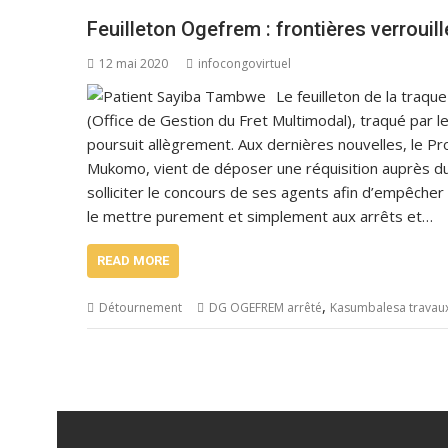
Feuilleton Ogefrem : frontières verrouil
12 mai 2020
infocongovirtuel
Le feuilleton de la traq
(Office de Gestion du Fret Multimodal), traqué par 
poursuit allègrement. Aux dernières nouvelles, le P
Mukomo, vient de déposer une réquisition auprès du 
solliciter le concours de ses agents afin d’empêcher t
le mettre purement et simplement aux arrêts et…
READ MORE
,
Détournement
DG OGEFREM arrêté
Kasumbalesa travau