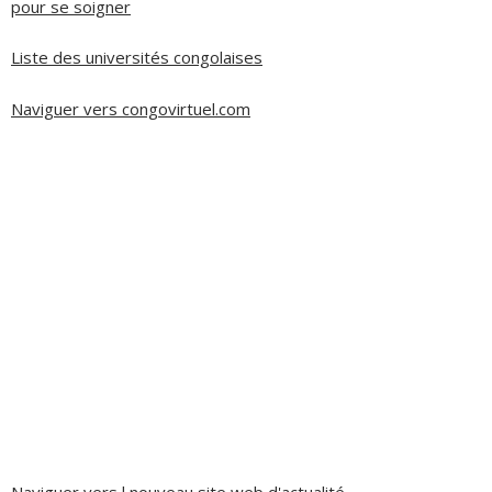
pour se soigner
Liste des universités congolaises
Naviguer vers congovirtuel.com
Naviguer vers l nouveau site web d'actualité