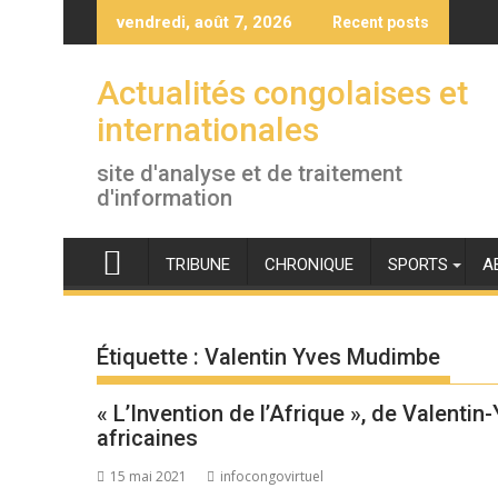
Skip
vendredi, août 7, 2026
Recent posts
to
content
Actualités congolaises et
internationales
site d'analyse et de traitement
d'information
TRIBUNE
CHRONIQUE
SPORTS
A
Étiquette :
Valentin Yves Mudimbe
« L’Invention de l’Afrique », de Valent
africaines
15 mai 2021
infocongovirtuel