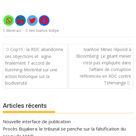
Minerais
lien Ivanoe Vidiye
Navigation
Cop15 : la RDC abandonne
Ivanhoe Mines répond à
de
Bloomberg: Le géant minier
ses objections et signe
l’article
n’est pas impliquée dans
finalement l’ accord de
l’affaire de corruption
Kunming-Montréal sur une
référencée en RDC contre
action historique sur la
Tshimanga
biodiversité
Articles récents
Nouvelle interface de publication
Procès Bujakera: le tribunal se penche sur la falsification du