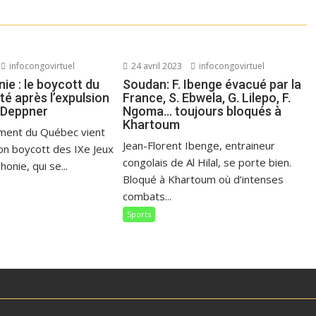
infocongovirtuel
24 avril 2023
infocongovirtuel
ie : le boycott du
Soudan: F. Ibenge évacué par la
é après l’expulsion
France, S. Ebwela, G. Lilepo, F.
 Deppner
Ngoma… toujours bloqués à
Khartoum
ment du Québec vient
Jean-Florent Ibenge, entraineur
on boycott des IXe Jeux
congolais de Al Hilal, se porte bien.
onie, qui se...
Bloqué à Khartoum où d’intenses
combats...
Sports