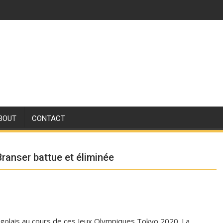
BOUT
CONTACT
ranser battue et éliminée
ongolais au cours de ces Jeux Olympiques Tokyo 2020. La