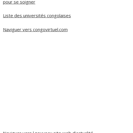
pour se soigner
Liste des universités congolaises
Naviguer vers congovirtuel.com
Naviguer vers l nouveau site web d'actualité