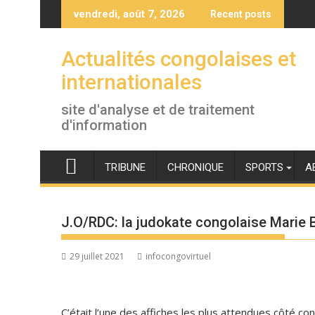
Skip
vendredi, août 7, 2026
Recent posts
to
content
Actualités congolaises et
internationales
site d'analyse et de traitement
d'information
TRIBUNE
CHRONIQUE
SPORTS
A
J.O/RDC: la judokate congolaise Marie B
29 juillet 2021
infocongovirtuel
C’était l’une des affiches les plus attendues côté c