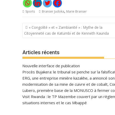
,
Sports
Branser Judoka
Marie Branser
Navigation
« Congolité » et « Zambianité » : Mythe de la
de
Citoyenneté cas de Katumbi et de Kenneth Kaunda
l’article
Articles récents
Nouvelle interface de publication
Procès Bujakera: le tribunal se penche sur la falsific
ERG, une entreprise minière kazakhe, a annoncé son in
modernisation de sa mine de cuivre et de cobalt, C
Lubero, première base de la MONUSCO à fermer con
Visit Rwanda : le TP Mazembe couvert par un règlem
situations internes et le cas Mbappé