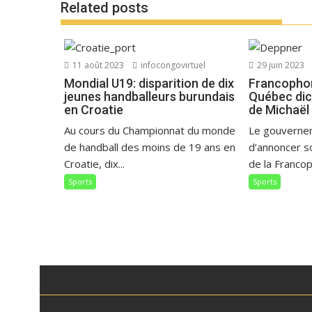
Related posts
11 août 2023
infocongovirtuel
29 juin 2023
Mondial U19: disparition de dix
Francophon
jeunes handballeurs burundais
Québec dict
en Croatie
de Michaël
Au cours du Championnat du monde
Le gouverne
de handball des moins de 19 ans en
d’annoncer s
Croatie, dix...
de la Francoph
Sports
Sports