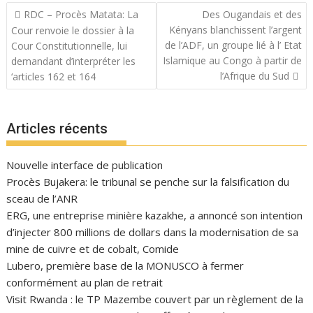
Navigation
RDC – Procès Matata: La
Des Ougandais et des
de
Kényans blanchissent l’argent
Cour renvoie le dossier à la
l’article
de l’ADF, un groupe lié à l’ Etat
Cour Constitutionnelle, lui
Islamique au Congo à partir de
demandant d’interpréter les
l’Afrique du Sud
‘articles 162 et 164
Articles récents
Nouvelle interface de publication
Procès Bujakera: le tribunal se penche sur la falsification du
sceau de l’ANR
ERG, une entreprise minière kazakhe, a annoncé son intention
d’injecter 800 millions de dollars dans la modernisation de sa
mine de cuivre et de cobalt, Comide
Lubero, première base de la MONUSCO à fermer
conformément au plan de retrait
Visit Rwanda : le TP Mazembe couvert par un règlement de la