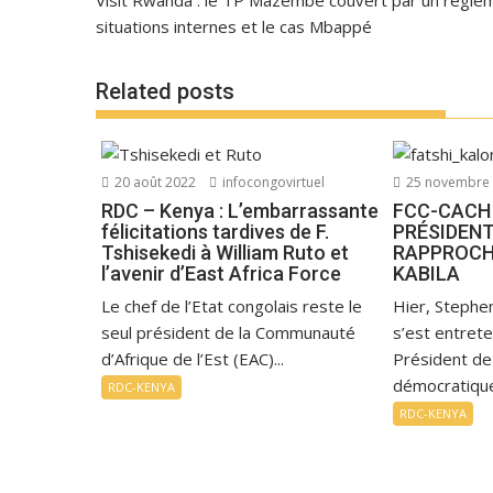
Visit Rwanda : le TP Mazembe couvert par un règlem
situations internes et le cas Mbappé
Related posts
20 août 2022
infocongovirtuel
25 novembre
RDC – Kenya : L’embarrassante
FCC-CACH 
félicitations tardives de F.
PRÉSIDEN
Tshisekedi à William Ruto et
RAPPROCH
l’avenir d’East Africa Force
KABILA
Le chef de l’Etat congolais reste le
Hier, Stephe
seul président de la Communauté
s’est entret
d’Afrique de l’Est (EAC)...
Président de
démocratique
RDC-KENYA
RDC-KENYA