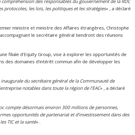
la compréhension des responsables du gouvernement de la RDC
 protocoles, les lois, les politiques et les stratégies
« , a déclaré
emier ministre et ministre des Affaires étrangères, Christophe
vé accompagnant le secrétaire général tiendront des réunions
ne filiale d’Equity Group, vise à explorer les opportunités de
ans des domaines d’intérêt commun afin de développer les
n inaugurale du secrétaire général de la Communauté de
d’entreprise notables dans toute la région de l’EAC
« , a déclaré
bloc compte désormais environ 300 millions de personnes,
ormes opportunités de partenariat et d’investissement dans des
les TIC et la santé
« .