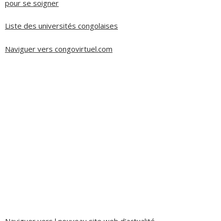
pour se soigner
Liste des universités congolaises
Naviguer vers congovirtuel.com
Naviguer vers l nouveau site web d'actualité