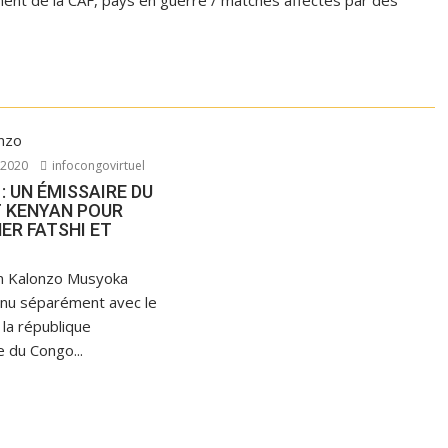
ent de la CAF, pays en guerre / matches affectés par des
 2020
infocongovirtuel
: UN ÉMISSAIRE DU
T KENYAN POUR
ER FATSHI ET
n Kalonzo Musyoka
enu séparément avec le
 la république
 du Congo...