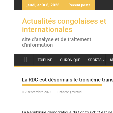
Skip
jeudi, août 6, 2026
Recent posts
to
content
Actualités congolaises et
internationales
site d'analyse et de traitement
d'information
TRIBUNE
CHRONIQUE
SPORTS
A
La RDC est désormais le troisième tra
7 septembre 2022
infocongovirtuel
La République démocratique du Congo (RDC) est dés