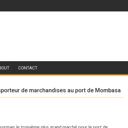
BOUT
CONTACT
nsporteur de marchandises au port de Mombasa
ormais le troisième plus grand marché pour le port de