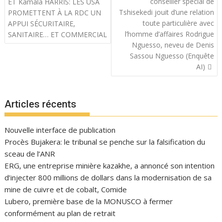
de
conseiller spécial de
ET Kamala HARRIS: LES USA
l’article
Tshisekedi jouit d’une relation
PROMETTENT À LA RDC UN
toute particulière avec
APPUI SÉCURITAIRE,
l’homme d’affaires Rodrigue
SANITAIRE… ET COMMERCIAL
Nguesso, neveu de Denis
Sassou Nguesso (Enquête
AI)
Articles récents
Nouvelle interface de publication
Procès Bujakera: le tribunal se penche sur la falsification du
sceau de l’ANR
ERG, une entreprise minière kazakhe, a annoncé son intention
d’injecter 800 millions de dollars dans la modernisation de sa
mine de cuivre et de cobalt, Comide
Lubero, première base de la MONUSCO à fermer
conformément au plan de retrait