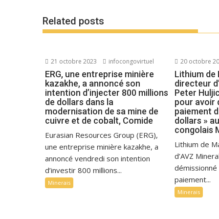
Related posts
21 octobre 2023
infocongovirtuel
20 octobre 2
ERG, une entreprise minière
Lithium de
kazakhe, a annoncé son
directeur d
intention d’injecter 800 millions
Peter Hulji
de dollars dans la
pour avoir 
modernisation de sa mine de
paiement de
cuivre et de cobalt, Comide
dollars » a
congolais 
Eurasian Resources Group (ERG),
Lithium de M
une entreprise minière kazakhe, a
d’AVZ Mineral
annoncé vendredi son intention
démissionné 
d’investir 800 millions...
paiement...
Minerais
Minerais