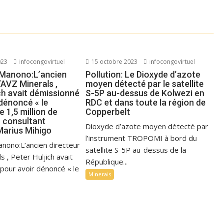
023
infocongovirtuel
15 octobre 2023
infocongovirtuel
 Manono:L’ancien
Pollution: Le Dioxyde d’azote
’AVZ Minerals ,
moyen détecté par le satellite
ch avait démissionné
S-5P au-dessus de Kolwezi en
dénoncé « le
RDC et dans toute la région de
 1,5 million de
Copperbelt
u consultant
Dioxyde d’azote moyen détecté par
Marius Mihigo
l’instrument TROPOMI à bord du
anono:L’ancien directeur
satellite S-5P au-dessus de la
s , Peter Huljich avait
République...
pour avoir dénoncé « le
Minerais