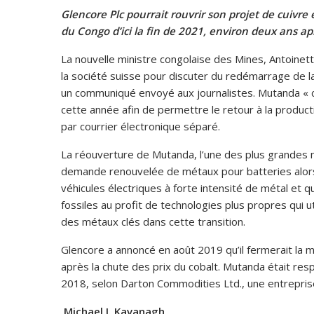
Glencore Plc pourrait rouvrir son projet de cuiv
du Congo d’ici la fin de 2021, environ deux ans apr
La nouvelle ministre congolaise des Mines, Antoine
la société suisse pour discuter du redémarrage de 
un communiqué envoyé aux journalistes. Mutanda « c
cette année afin de permettre le retour à la produ
par courrier électronique séparé.
La réouverture de Mutanda, l’une des plus grandes mi
demande renouvelée de métaux pour batteries alors
véhicules électriques à forte intensité de métal et
fossiles au profit de technologies plus propres qui util
des métaux clés dans cette transition.
Glencore a annoncé en août 2019 qu’il fermerait la m
après la chute des prix du cobalt. Mutanda était re
2018, selon Darton Commodities Ltd., une entreprise
Michael J. Kavanagh