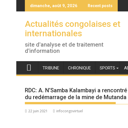
Skip
dimanche, août 9, 2026
Recent posts
to
content
Actualités congolaises et
internationales
site d'analyse et de traitement
d'information
TRIBUNE
CHRONIQUE
SPORTS
A
RDC: A. N’Samba Kalambayi a rencontré
du redémarrage de la mine de Mutanda
22 juin 2021
infocongovirtuel