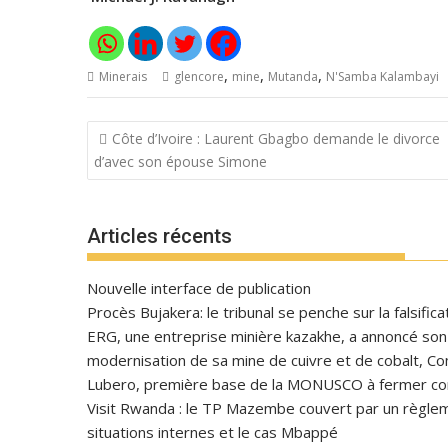
,
,
,
Minerais
glencore
mine
Mutanda
N'Samba Kalambayi
Navigation
Côte d’Ivoire : Laurent Gbagbo demande le divorce
de
d’avec son épouse Simone
l’article
Articles récents
Nouvelle interface de publication
Procès Bujakera: le tribunal se penche sur la falsific
ERG, une entreprise minière kazakhe, a annoncé son in
modernisation de sa mine de cuivre et de cobalt, C
Lubero, première base de la MONUSCO à fermer con
Visit Rwanda : le TP Mazembe couvert par un règlem
situations internes et le cas Mbappé