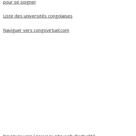
pour se soigner
Liste des universités congolaises
Naviguer vers congovirtuel.com
Naviguer vers l nouveau site web d'actualité