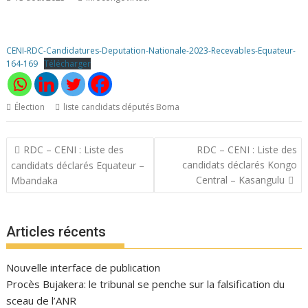
CENI-RDC-Candidatures-Deputation-Nationale-2023-Recevables-Equateur-
164-169
Télécharger
Élection
liste candidats députés Boma
Navigation
RDC – CENI : Liste des
RDC – CENI : Liste des
de
candidats déclarés Kongo
candidats déclarés Equateur –
l’article
Central – Kasangulu
Mbandaka
Articles récents
Nouvelle interface de publication
Procès Bujakera: le tribunal se penche sur la falsification du
sceau de l’ANR