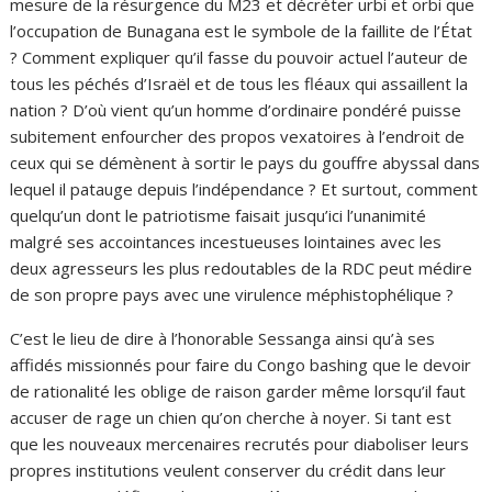
mesure de la résurgence du M23 et décréter urbi et orbi que
l’occupation de Bunagana est le symbole de la faillite de l’État
? Comment expliquer qu’il fasse du pouvoir actuel l’auteur de
tous les péchés d’Israël et de tous les fléaux qui assaillent la
nation ? D’où vient qu’un homme d’ordinaire pondéré puisse
subitement enfourcher des propos vexatoires à l’endroit de
ceux qui se démènent à sortir le pays du gouffre abyssal dans
lequel il patauge depuis l’indépendance ? Et surtout, comment
quelqu’un dont le patriotisme faisait jusqu’ici l’unanimité
malgré ses accointances incestueuses lointaines avec les
deux agresseurs les plus redoutables de la RDC peut médire
de son propre pays avec une virulence méphistophélique ?
C’est le lieu de dire à l’honorable Sessanga ainsi qu’à ses
affidés missionnés pour faire du Congo bashing que le devoir
de rationalité les oblige de raison garder même lorsqu’il faut
accuser de rage un chien qu’on cherche à noyer. Si tant est
que les nouveaux mercenaires recrutés pour diaboliser leurs
propres institutions veulent conserver du crédit dans leur