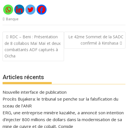
Banque
Navigation
RDC – Beni : Présentation
Le 42me Sommet de la SADC
de
confirmé à Kinshasa
de 8 collabos Maï Maï et deux
l’article
combattants ADF capturés à
Oïcha
Articles récents
Nouvelle interface de publication
Procès Bujakera: le tribunal se penche sur la falsification du
sceau de l’ANR
ERG, une entreprise minière kazakhe, a annoncé son intention
d’injecter 800 millions de dollars dans la modernisation de sa
mine de cuivre et de cobalt, Comide