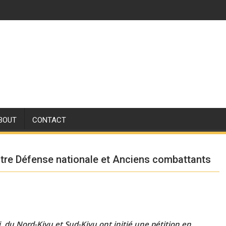
BOUT
CONTACT
stre Défense nationale et Anciens combattants
i, du Nord-Kivu et Sud-Kivu ont initié une pétition en