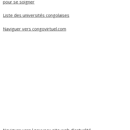
pour se soigner
Liste des universités congolaises
Naviguer vers congovirtuel.com
Naviguer vers l nouveau site web d'actualité