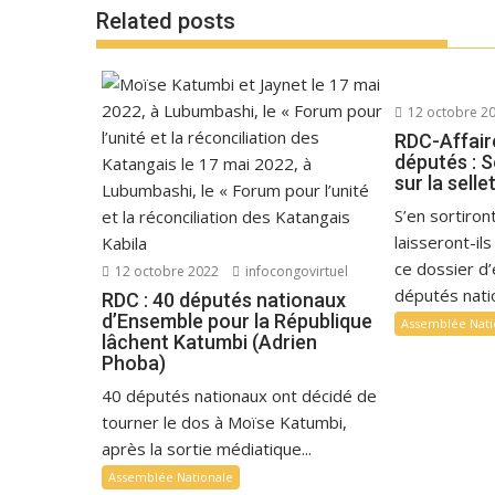
Related posts
12 octobre 2
RDC-Affair
députés : 
sur la selle
S’en sortiron
laisseront-i
ce dossier d
12 octobre 2022
infocongovirtuel
députés natio
RDC : 40 députés nationaux
d’Ensemble pour la République
Assemblée Nati
lâchent Katumbi (Adrien
Phoba)
40 députés nationaux ont décidé de
tourner le dos à Moïse Katumbi,
après la sortie médiatique...
Assemblée Nationale