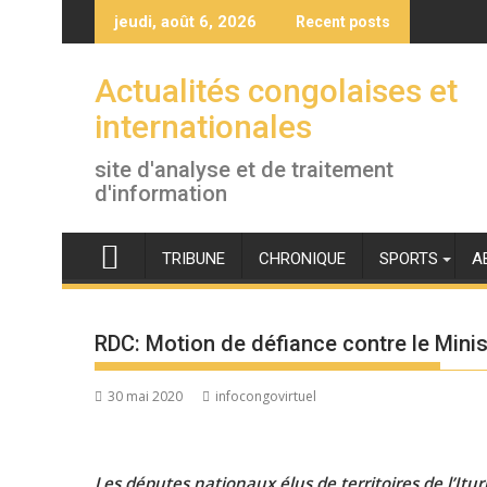
Skip
jeudi, août 6, 2026
Recent posts
to
content
Actualités congolaises et
internationales
site d'analyse et de traitement
d'information
TRIBUNE
CHRONIQUE
SPORTS
A
RDC: Motion de défiance contre le Mini
30 mai 2020
infocongovirtuel
Les députes nationaux élus de territoires de l’Itur