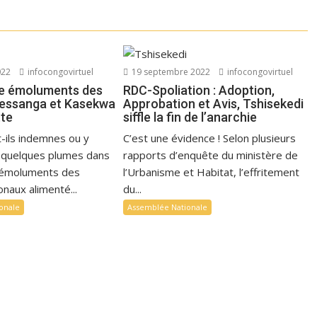
022
infocongovirtuel
19 septembre 2022
infocongovirtuel
e émoluments des
RDC-Spoliation : Adoption,
Sessanga et Kasekwa
Approbation et Avis, Tshisekedi
tte
siffle la fin de l’anarchie
t-ils indemnes ou y
C’est une évidence ! Selon plusieurs
ls quelques plumes dans
rapports d’enquête du ministère de
’émoluments des
l’Urbanisme et Habitat, l’effritement
naux alimenté...
du...
onale
Assemblée Nationale