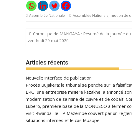
,
Assemblée Nationale
Assemblée Nationale
motion de d
Navigation
Chronique de MANGAYA : Résumé de la journée du
de
vendredi 29 mai 2020
l’article
Articles récents
Nouvelle interface de publication
Procès Bujakera: le tribunal se penche sur la falsific
ERG, une entreprise minière kazakhe, a annoncé son in
modernisation de sa mine de cuivre et de cobalt, C
Lubero, première base de la MONUSCO à fermer con
Visit Rwanda : le TP Mazembe couvert par un règlem
situations internes et le cas Mbappé