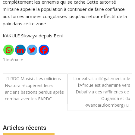
complètement les ennemis qui se cache.Cette autorité
militaire appelle la population à continuer de faire confiance
aux forces armées congolaises jusqu’au retour effectif de la
paix dans cette zone.
KAKULE Sikwaya depuis Beni
Insécurité
Navigation
RDC-Masisi : Les miliciens
L’or extrait « illégalement »de
de
l’Afrique est acheminé vers
Nyatura récupèrent leurs
l’article
Dubaï via des raffineries de
anciens bastions perdus après
l’Ouganda et du
combat avec les FARDC
Rwanda(Bloomberg)
Articles récents