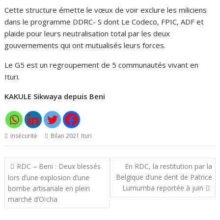
Cette structure émette le vœux de voir exclure les miliciens
dans le programme DDRC- S dont Le Codeco, FPIC, ADF et
plaide pour leurs neutralisation total par les deux
gouvernements qui ont mutualisés leurs forces.
Le G5 est un regroupement de 5 communautés vivant en
Ituri.
KAKULE Sikwaya depuis Beni
Insécurité
Bilan 2021 Ituri
Navigation
RDC – Beni : Deux blessés
En RDC, la restitution par la
de
Belgique d’une dent de Patrice
lors d’une explosion d’une
l’article
Lumumba reportée à juin
bombe artisanale en plein
marché d’Oïcha