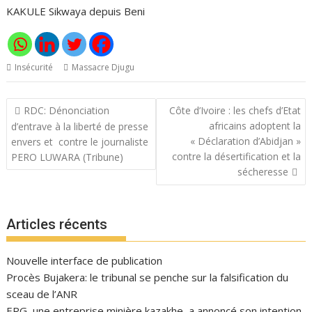
KAKULE Sikwaya depuis Beni
Insécurité
Massacre Djugu
Navigation
RDC: Dénonciation
Côte d’Ivoire : les chefs d’Etat
de
africains adoptent la
d’entrave à la liberté de presse
l’article
« Déclaration d’Abidjan »
envers et contre le journaliste
contre la désertification et la
PERO LUWARA (Tribune)
sécheresse
Articles récents
Nouvelle interface de publication
Procès Bujakera: le tribunal se penche sur la falsification du
sceau de l’ANR
ERG, une entreprise minière kazakhe, a annoncé son intention