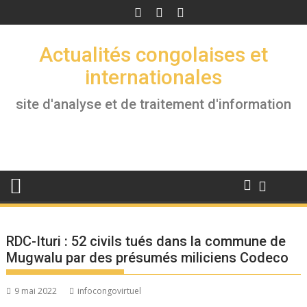
Skip
to
content
Actualités congolaises et
internationales
site d'analyse et de traitement d'information
RDC-Ituri : 52 civils tués dans la commune de
Mugwalu par des présumés miliciens Codeco
9 mai 2022
infocongovirtuel