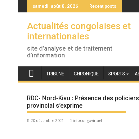
Skip
samedi, août 8, 2026
Recent posts
to
content
Actualités congolaises et
internationales
site d'analyse et de traitement
d'information
TRIBUNE
CHRONIQUE
SPORTS
A
RDC- Nord-Kivu : Présence des policier
provincial s’exprime
20 décembre 2021
infocongovirtuel