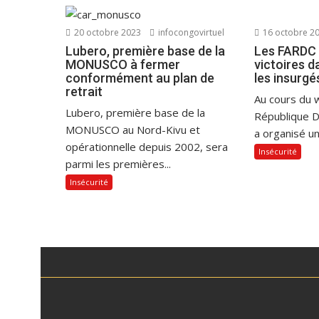
20 octobre 2023
infocongovirtuel
16 octobre 2
Lubero, première base de la
Les FARDC 
MONUSCO à fermer
victoires d
conformément au plan de
les insurg
retrait
Au cours du 
Lubero, première base de la
République 
MONUSCO au Nord-Kivu et
a organisé un
opérationnelle depuis 2002, sera
Insécurité
parmi les premières...
Insécurité