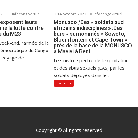
023
infocongovirtuel
14 octobre 2023
infocongovirtuel
exposent leurs
Monusco /Des « soldats sud-
ans la lutte contre
africains indisciplinés » :Des
és du M23
bars « surnommés » Soweto,
Bloemfontein et Cape Town »
week-end, l’armée de la
près de la base de la MONUSCO
Démocratique du Congo
à Mavivi à Beni
 voyage de...
Le sinistre spectre de l’exploitation
et des abus sexuels (EAS) par les
soldats déployés dans le...
Insécurité
Copyright © All rights reserved