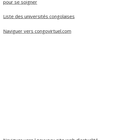
pour se soigner
Liste des universités congolaises
Naviguer vers congovirtuel.com
Naviguer vers l nouveau site web d'actualité