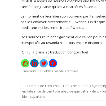
L’IGIHE a appris de sources crédibles que les solda
l’armée congolaise qui les a incarcérés à Goma.
Le moment de leur libération convenu par Tshiseked
pas les envoyer directement au Rwanda. On dit que 
médiateur qui les remettra au Rwanda.
Des sources révèlent également que l’avion pour les t
transportés au Rwanda n’est pas encore disponible.
IGIHE, Titraille et traduction Congovirtuel
Insécurité
Soldats rwandais capturés
Navigation
« Dent » de Lumumba : Une « restitution » symboliq
de
en l’absence de certitude absolue que cette « dent » lui
l’article
bien appartenu