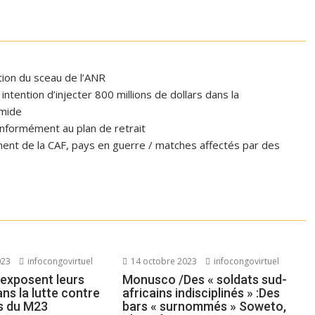
ation du sceau de l’ANR
tention d’injecter 800 millions de dollars dans la
omide
formément au plan de retrait
ent de la CAF, pays en guerre / matches affectés par des
023
infocongovirtuel
14 octobre 2023
infocongovirtuel
exposent leurs
Monusco /Des « soldats sud-
ans la lutte contre
africains indisciplinés » :Des
és du M23
bars « surnommés » Soweto,