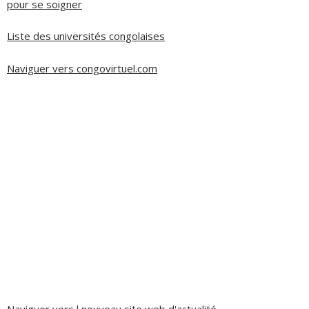
pour se soigner
Liste des universités congolaises
Naviguer vers congovirtuel.com
Naviguer vers l nouveau site web d'actualité