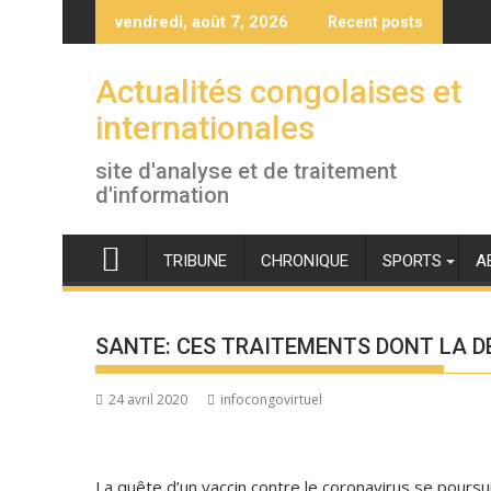
Skip
vendredi, août 7, 2026
Recent posts
to
content
Actualités congolaises et
internationales
site d'analyse et de traitement
d'information
TRIBUNE
CHRONIQUE
SPORTS
A
SANTE: CES TRAITEMENTS DONT LA D
24 avril 2020
infocongovirtuel
La quête d’un vaccin contre le coronavirus se poursuit