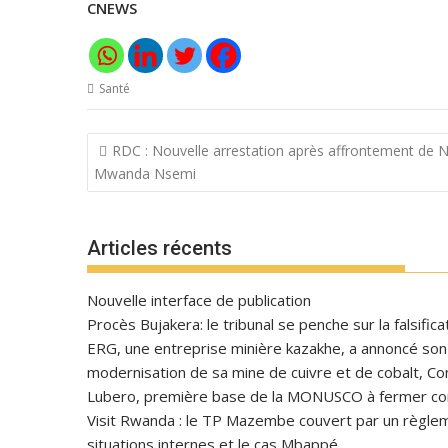
CNEWS
Santé
Navigation
RDC : Nouvelle arrestation après affrontement de 
de
Mwanda Nsemi
l’article
Articles récents
Nouvelle interface de publication
Procès Bujakera: le tribunal se penche sur la falsific
ERG, une entreprise minière kazakhe, a annoncé son in
modernisation de sa mine de cuivre et de cobalt, C
Lubero, première base de la MONUSCO à fermer con
Visit Rwanda : le TP Mazembe couvert par un règlem
situations internes et le cas Mbappé