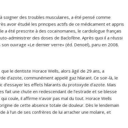
é à soigner des troubles musculaires, a été pensé comme
s avoir étudié les principes actifs de ce médicament et appris
e a été prescrite à des cocaïnomanes, le cardiologue français
auto-administrer des doses de Baclofène. Après quoi il a réussi
 son ouvrage «Le dernier verre» (éd. Denoël), paru en 2008.
, que le dentiste Horace Wells, alors âgé de 29 ans, a
de d’azote, communément appelé gaz hilarant. Ce soir-là, le
c d’essayer les effets hilarants du protoxyde d’azote. Mais
res fait une chute en redescendant de l’estrade et se blesse
ui coule, il affirme n’avoir pas mal du tout. Horace Wells
origine de cette absence totale de douleur. Dès le lendemain
nde à l’un de ses confrères de lui arracher une molaire, et