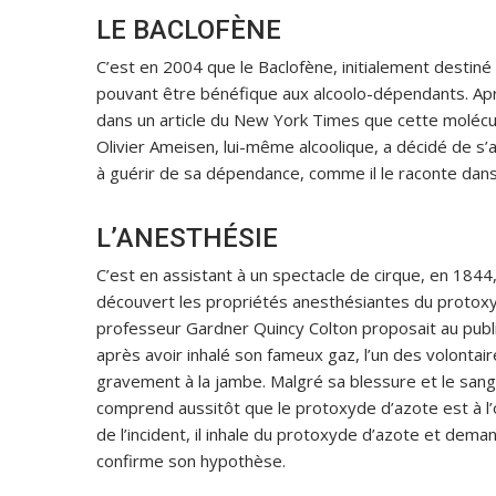
LE BACLOFÈNE
C’est en 2004 que le Baclofène, initialement destin
pouvant être bénéfique aux alcoolo-dépendants. Aprè
dans un article du New York Times que cette molécul
Olivier Ameisen, lui-même alcoolique, a décidé de s’
à guérir de sa dépendance, comme il le raconte dans
L’ANESTHÉSIE
C’est en assistant à un spectacle de cirque, en 1844
découvert les propriétés anesthésiantes du protoxy
professeur Gardner Quincy Colton proposait au publi
après avoir inhalé son fameux gaz, l’un des volontai
gravement à la jambe. Malgré sa blessure et le sang q
comprend aussitôt que le protoxyde d’azote est à l’
de l’incident, il inhale du protoxyde d’azote et dema
confirme son hypothèse.