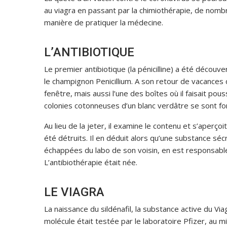
au viagra en passant par la chimiothérapie, de nomb
manière de pratiquer la médecine.
L’ANTIBIOTIQUE
Le premier antibiotique (la pénicilline) a été décou
le champignon Penicillium. A son retour de vacances d
fenêtre, mais aussi l’une des boîtes où il faisait po
colonies cotonneuses d’un blanc verdâtre se sont for
Au lieu de la jeter, il examine le contenu et s’aperç
été détruits. Il en déduit alors qu’une substance séc
échappées du labo de son voisin, en est responsable
L’antibiothérapie était née.
LE VIAGRA
La naissance du sildénafil, la substance active du Viag
molécule était testée par le laboratoire Pfizer, au m