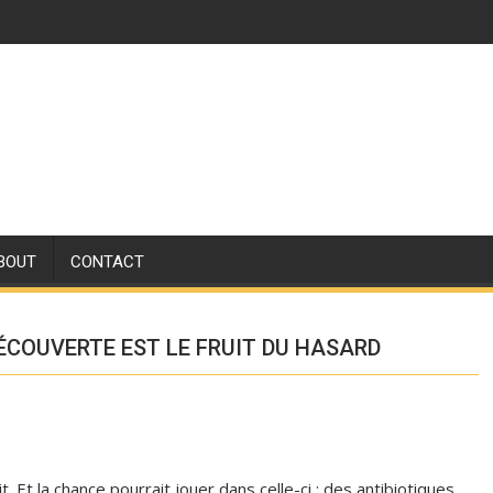
BOUT
CONTACT
ÉCOUVERTE EST LE FRUIT DU HASARD
. Et la chance pourrait jouer dans celle-ci : des antibiotiques,