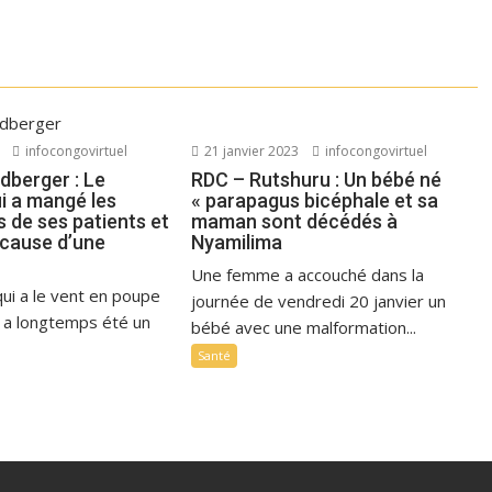
infocongovirtuel
21 janvier 2023
infocongovirtuel
dberger : Le
RDC – Rutshuru : Un bébé né
i a mangé les
« parapagus bicéphale et sa
 de ses patients et
maman sont décédés à
 cause d’une
Nyamilima
Une femme a accouché dans la
 qui a le vent en poupe
journée de vendredi 20 janvier un
, a longtemps été un
bébé avec une malformation...
Santé