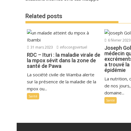
Related posts
6 février 2023
31 mars 2023
infocongovirtuel
Joseph Gol
médecin qu
RDC – Ituri : la maladie virale de
excréments
la mpox sévit dans la zone de
a trouvé la
santé de Pawa
épidémie
La société civile de Wamba alerte
La nutrition,
sur la présence de la maladie de la
de nos jours
mpox ou...
domaine...
Santé
Santé