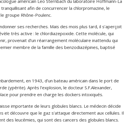
acologue américain Leo Sternbach du laboratoire Hoffmann-La
tranquillisant afin de concurrencer la chlorpromazine, le
 le groupe Rhône-Poulenc.
andonner ses recherches. Mais des mois plus tard, il s’aperçoit
évèle très active : le chlordiazepoxide. Cette molécule, qui
nir, provenait d’un réarrangement moléculaire inattendu qui
remier membre de la famille des benzodiazépines, baptisé
ombardement, en 1943, d’un bateau américain dans le port de
rde (ypérite). Après l’explosion, le docteur S.F.Alexander,
place pour prendre en charge les dockers intoxiqués.
aisse importante de leurs globules blancs. Le médecin décide
es et découvre que le gaz s’attaque directement aux cellules. Il
ent des leucémies, qui sont des cancers des globules blancs.