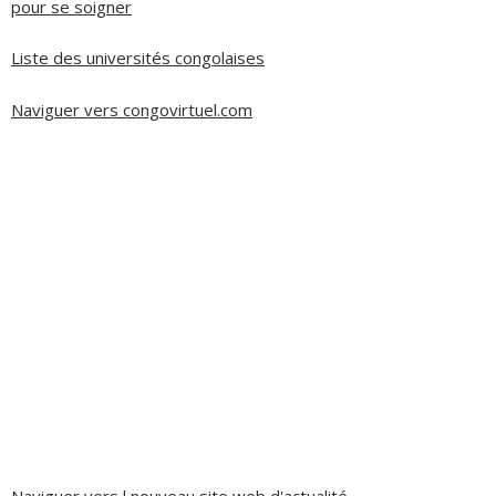
pour se soigner
Liste des universités congolaises
Naviguer vers congovirtuel.com
Naviguer vers l nouveau site web d'actualité