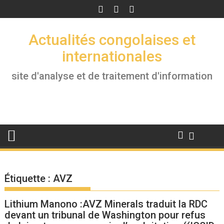
Skip
to
content
Actualités congolaises et
internationales
site d'analyse et de traitement d'information
Étiquette :
AVZ
Lithium Manono :AVZ Minerals traduit la RDC
devant un tribunal de Washington pour refus