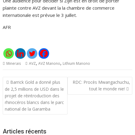
Une audience pour décider si Zijin est en droit de porter
plainte contre AVZ devant la la chambre de commerce
internationale est prévue le 3 juillet.
AFR
,
,
Minerais
AVZ
AVZ Manono
Lithium Manono
Navigation
Barrick Gold a donné plus
RDC: Procès Mwangachuchu,
de
tout le monde nie!
de 2,5 millions de USD dans le
l’article
projet de réintroduction des
rhinocéros blancs dans le parc
national de la Garamba
Articles récents