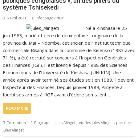
publiques congolaises », un des piliers du
système Tshisekedi
6 avril 2021
infocongovirtuel
Né à Kinshasa le 25
juin 1963, marié et père de deux enfants, originaire de la
province du Maï – Ndombe, cet ancien de l’Institut technique
commerciale Bikanga dans la commune de Kisenso (1983 avec
71 %), a été recruté sur concours à l’Inspection Générales
des Finances (IGF). Il est licencié depuis 1988 des Sciences
Economiques de l’Université de Kinshasa (UNIKIN). Une
année après avoir terminé ses études soit en 1989, il devient
Inspecteur des Finances. Depuis janvier 1989, Alingete a
fourbi ses armes à l’IGF avant d’éclore son talent…
READ MORE
,
,
Corruption
Biographie Jules Alingeti
études Jules Alingeti
parcours
Jules Alingeti