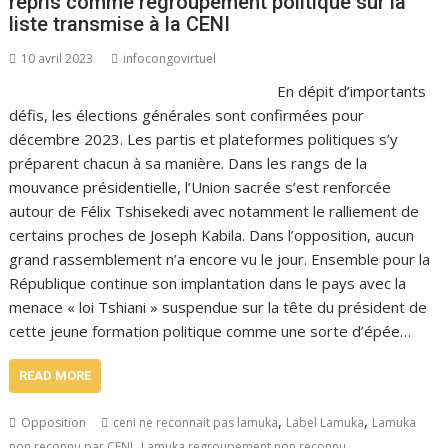
repris comme regroupement politique sur la
liste transmise à la CENI
10 avril 2023
infocongovirtuel
En dépit d’importants
défis, les élections générales sont confirmées pour
décembre 2023. Les partis et plateformes politiques s’y
préparent chacun à sa manière. Dans les rangs de la
mouvance présidentielle, l’Union sacrée s’est renforcée
autour de Félix Tshisekedi avec notamment le ralliement de
certains proches de Joseph Kabila. Dans l’opposition, aucun
grand rassemblement n’a encore vu le jour. Ensemble pour la
République continue son implantation dans le pays avec la
menace « loi Tshiani » suspendue sur la tête du président de
cette jeune formation politique comme une sorte d’épée…
READ MORE
,
,
Opposition
ceni ne reconnait pas lamuka
Label Lamuka
Lamuka
,
non reconnu par CENI
Lamuka regroupement non reconnu