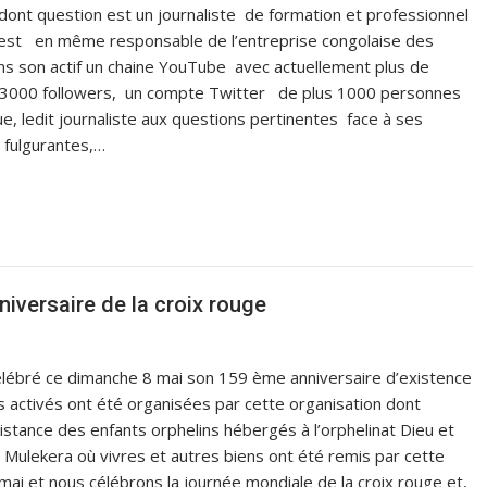
dont question est un journaliste de formation et professionnel
et est en même responsable de l’entreprise congolaise des
 son actif un chaine YouTube avec actuellement plus de
3000 followers, un compte Twitter de plus 1000 personnes
e, ledit journaliste aux questions pertinentes face à ses
s fulgurantes,…
niversaire de la croix rouge
célébré ce dimanche 8 mai son 159 ème anniversaire d’existence
urs activés ont été organisées par cette organisation dont
sistance des enfants orphelins hébergés à l’orphelinat Dieu et
ulekera où vivres et autres biens ont été remis par cette
mai et nous célébrons la journée mondiale de la croix rouge et,