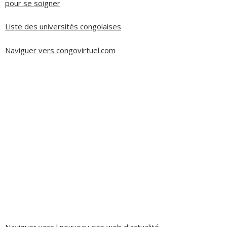
pour se soigner
Liste des universités congolaises
Naviguer vers congovirtuel.com
Naviguer vers l nouveau site web d'actualité