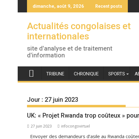
Skip
dimanche, août 9, 2026
Recent posts
to
content
Actualités congolaises et
internationales
site d'analyse et de traitement
d'information
TRIBUNE
CHRONIQUE
SPORTS
A
Jour :
27 juin 2023
UK: « Projet Rwanda trop coûteux » pour
27 juin 2023
infocongovirtuel
Envoyer des demandeurs d’asile au Rwanda coûter