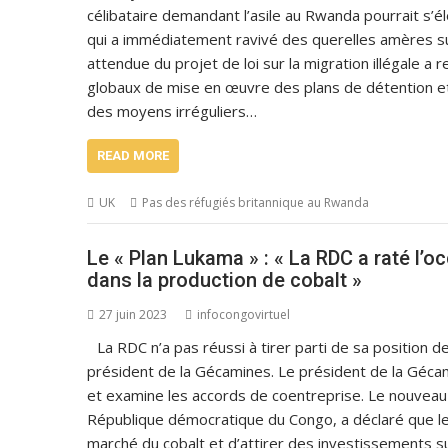
célibataire demandant l’asile au Rwanda pourrait s’
qui a immédiatement ravivé des querelles amères su
attendue du projet de loi sur la migration illégale a
globaux de mise en œuvre des plans de détention e
des moyens irréguliers…
READ MORE
UK
Pas des réfugiés britannique au Rwanda
Le « Plan Lukama » : « La RDC a raté l’oc
dans la production de cobalt »
27 juin 2023
infocongovirtuel
La RDC n’a pas réussi à tirer parti de sa position 
président de la Gécamines. Le président de la Géc
et examine les accords de coentreprise. Le nouveau 
République démocratique du Congo, a déclaré que le p
marché du cobalt et d’attirer des investissements su