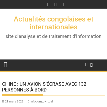
Skip
to
content
Actualités congolaises et
internationales
site d'analyse et de traitement d'information
CHINE : UN AVION S’ÉCRASE AVEC 132
PERSONNES À BORD
21 mars 2022
infocongovirtuel