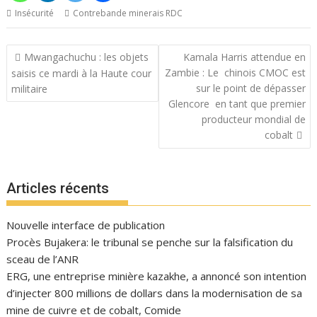
Insécurité
Contrebande minerais RDC
Navigation
Mwangachuchu : les objets
Kamala Harris attendue en
de
Zambie : Le chinois CMOC est
saisis ce mardi à la Haute cour
l’article
sur le point de dépasser
militaire
Glencore en tant que premier
producteur mondial de
cobalt
Articles récents
Nouvelle interface de publication
Procès Bujakera: le tribunal se penche sur la falsification du
sceau de l’ANR
ERG, une entreprise minière kazakhe, a annoncé son intention
d’injecter 800 millions de dollars dans la modernisation de sa
mine de cuivre et de cobalt, Comide