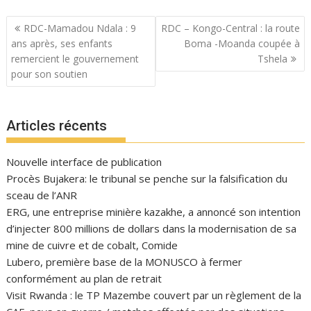
Navigation
RDC-Mamadou Ndala : 9
RDC – Kongo-Central : la route
de
ans après, ses enfants
Boma -Moanda coupée à
l’article
remercient le gouvernement
Tshela
pour son soutien
Articles récents
Nouvelle interface de publication
Procès Bujakera: le tribunal se penche sur la falsification du
sceau de l’ANR
ERG, une entreprise minière kazakhe, a annoncé son intention
d’injecter 800 millions de dollars dans la modernisation de sa
mine de cuivre et de cobalt, Comide
Lubero, première base de la MONUSCO à fermer
conformément au plan de retrait
Visit Rwanda : le TP Mazembe couvert par un règlement de la