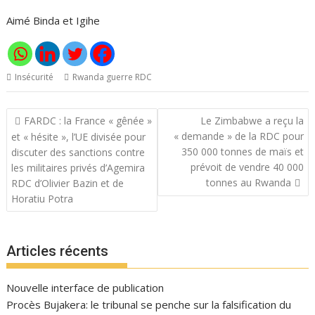
Aimé Binda et Igihe
Insécurité
Rwanda guerre RDC
Navigation
FARDC : la France « gênée »
Le Zimbabwe a reçu la
de
« demande » de la RDC pour
et « hésite », l’UE divisée pour
l’article
350 000 tonnes de maïs et
discuter des sanctions contre
prévoit de vendre 40 000
les militaires privés d’Agemira
tonnes au Rwanda
RDC d’Olivier Bazin et de
Horatiu Potra
Articles récents
Nouvelle interface de publication
Procès Bujakera: le tribunal se penche sur la falsification du