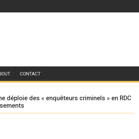
BOUT
CONTACT
ne déploie des « enquêteurs criminels » en RDC
issements