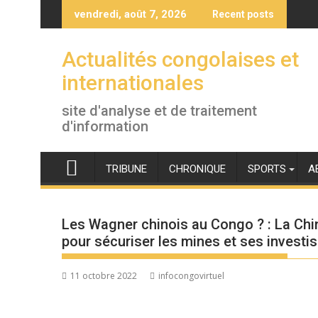
Skip
vendredi, août 7, 2026
Recent posts
to
content
Actualités congolaises et
internationales
site d'analyse et de traitement
d'information
TRIBUNE
CHRONIQUE
SPORTS
A
Les Wagner chinois au Congo ? : La Chi
pour sécuriser les mines et ses invest
11 octobre 2022
infocongovirtuel