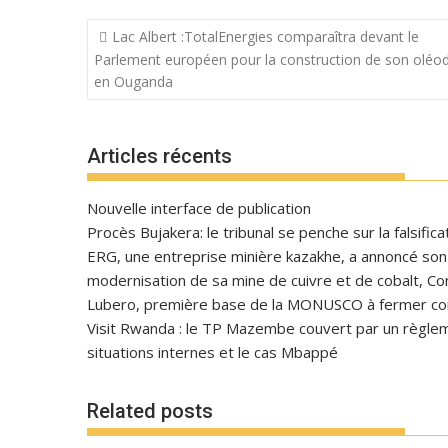
Navigation
Lac Albert :TotalEnergies comparaîtra devant le
de
Parlement européen pour la construction de son oléo
l’article
en Ouganda
Articles récents
Nouvelle interface de publication
Procès Bujakera: le tribunal se penche sur la falsific
ERG, une entreprise minière kazakhe, a annoncé son in
modernisation de sa mine de cuivre et de cobalt, C
Lubero, première base de la MONUSCO à fermer con
Visit Rwanda : le TP Mazembe couvert par un règlem
situations internes et le cas Mbappé
Related posts