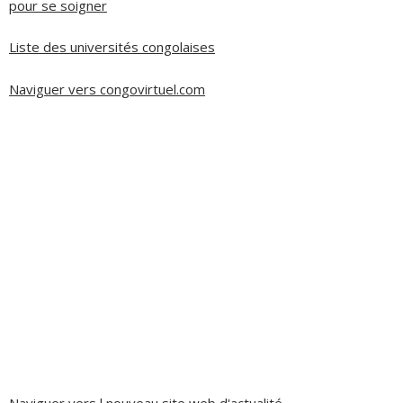
pour se soigner
Liste des universités congolaises
Naviguer vers congovirtuel.com
Naviguer vers l nouveau site web d'actualité