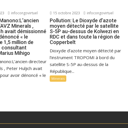
023
infocongovirtuel
15 octobre 2023
infocongovirtuel
 Manono:L’ancien
Pollution: Le Dioxyde d’azote
’AVZ Minerals ,
moyen détecté par le satellite
ch avait démissionné
S-5P au-dessus de Kolwezi en
dénoncé « le
RDC et dans toute la région de
 1,5 million de
Copperbelt
u consultant
Dioxyde d’azote moyen détecté par
Marius Mihigo
l’instrument TROPOMI à bord du
anono:L’ancien directeur
satellite S-5P au-dessus de la
s , Peter Huljich avait
République...
pour avoir dénoncé « le
Minerais