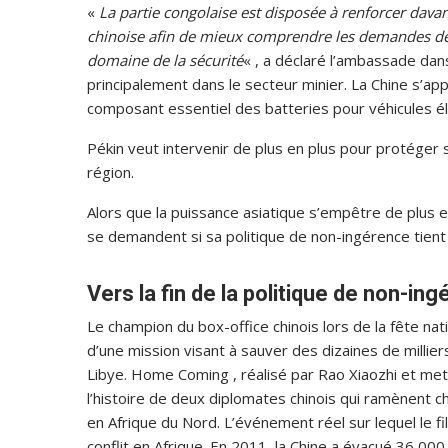
«
La partie congolaise est disposée à renforcer dava
chinoise afin de mieux comprendre les demandes de l
domaine de la sécurité
« , a déclaré l’ambassade da
principalement dans le secteur minier. La Chine s’ap
composant essentiel des batteries pour véhicules él
Pékin veut intervenir de plus en plus pour protéger 
région.
Alors que la puissance asiatique s’empêtre de plus e
se demandent si sa politique de non-ingérence tient
Vers la fin de la politique de non-in
Le champion du box-office chinois lors de la fête nati
d’une mission visant à sauver des dizaines de millie
Libye. Home Coming , réalisé par Rao Xiaozhi et met
l’histoire de deux diplomates chinois qui ramènent ch
en Afrique du Nord. L’événement réel sur lequel le 
conflit en Afrique. En 2011, la Chine a évacué 36 0