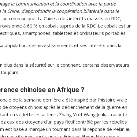
ntage la communication et la coordination avec la partie
a Chine, d’approfondir la coopération bilatérale dans le
ns un communiqué. La Chine a des intérêts massifs en RDC,
provisionne à 60 % en cobalt auprès de la RDC. Le cobalt est un
ectriques, smartphones, tablettes et ordinateurs portables.
sa population, ses investissements et ses intérêts dans la
n plus dans la sécurité sur le continent, certains observateurs
 toujours.
gérence chinoise en Afrique ?
onale de la semaine dernière a été inspiré par l’histoire vraie
rs de citoyens chinois après le déclenchement de la guerre en
tant en vedette les acteurs Zhang Yi et Wang Junkai, raconte
ez eux des citoyens d’un pays fictif contrôlé par les rebelles
film est basé a marqué un tournant dans la réponse de Pékin au
00 de ses citoyens après que le dirigeant libyen Mouammar