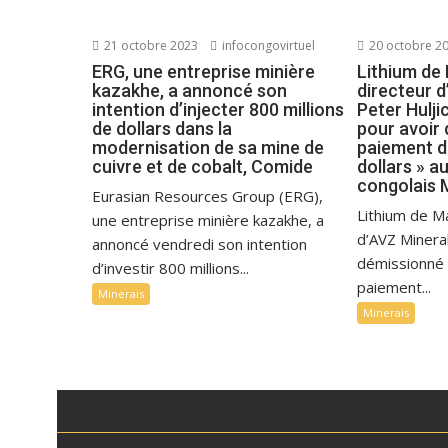
21 octobre 2023
infocongovirtuel
20 octobre 2
ERG, une entreprise minière
Lithium de
kazakhe, a annoncé son
directeur d
intention d’injecter 800 millions
Peter Hulji
de dollars dans la
pour avoir 
modernisation de sa mine de
paiement de
cuivre et de cobalt, Comide
dollars » a
congolais 
Eurasian Resources Group (ERG),
Lithium de M
une entreprise minière kazakhe, a
d’AVZ Mineral
annoncé vendredi son intention
démissionné 
d’investir 800 millions...
paiement...
Minerais
Minerais