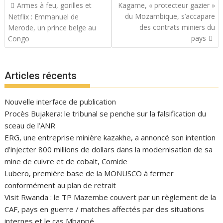
Navigation
Armes à feu, gorilles et
Kagame, « protecteur gazier »
de
du Mozambique, s’accapare
Netflix : Emmanuel de
l’article
des contrats miniers du
Merode, un prince belge au
pays
Congo
Articles récents
Nouvelle interface de publication
Procès Bujakera: le tribunal se penche sur la falsification du
sceau de l’ANR
ERG, une entreprise minière kazakhe, a annoncé son intention
d’injecter 800 millions de dollars dans la modernisation de sa
mine de cuivre et de cobalt, Comide
Lubero, première base de la MONUSCO à fermer
conformément au plan de retrait
Visit Rwanda : le TP Mazembe couvert par un règlement de la
CAF, pays en guerre / matches affectés par des situations
internes et le cas Mbappé