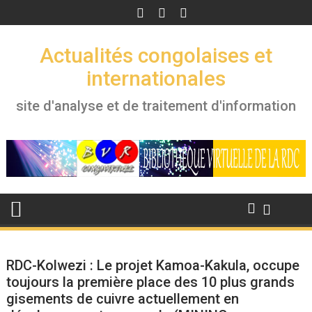
Skip
to
content
Actualités congolaises et
internationales
site d'analyse et de traitement d'information
RDC-Kolwezi : Le projet Kamoa-Kakula, occupe
toujours la première place des 10 plus grands
gisements de cuivre actuellement en