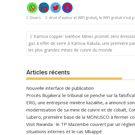
,
Divers
droit d'auteur et WIFI gratuit
le WIFI gratuit n'est
Navigation
Kamoa copper: Ivanhoe Mines promet zéro émissi
de
gaz à effet de serre à Kamoa-Kakula, une première pa
l’article
les plus grandes mines de cuivre du monde
Articles récents
Nouvelle interface de publication
Procès Bujakera: le tribunal se penche sur la falsific
ERG, une entreprise minière kazakhe, a annoncé son in
modernisation de sa mine de cuivre et de cobalt, C
Lubero, première base de la MONUSCO à fermer con
Visit Rwanda : le TP Mazembe couvert par un règlem
situations internes et le cas Mbappé