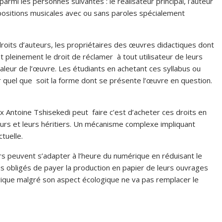
armi les personnes suivantes : le réalisateur principal, l’auteur
mpositions musicales avec ou sans paroles spécialement
x droits d’auteurs, les propriétaires des œuvres didactiques dont
t pleinement le droit de réclamer à tout utilisateur de leurs
aleur de l’œuvre. Les étudiants en achetant ces syllabus ou
ur quel que soit la forme dont se présente l’œuvre en question.
x Antoine Tshisekedi peut faire c’est d’acheter ces droits en
urs et leurs héritiers. Un mécanisme complexe impliquant
ctuelle.
s peuvent s’adapter à l’heure du numérique en réduisant le
lus obligés de payer la production en papier de leurs ouvrages
érique malgré son aspect écologique ne va pas remplacer le