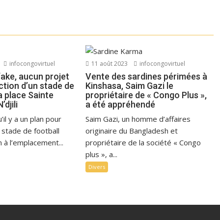
infocongovirtuel
11 août 2023
infocongovirtuel
fake, aucun projet
Vente des sardines périmées à
ction d’un stade de
Kinshasa, Saim Gazi le
la place Sainte
propriétaire de « Congo Plus »,
djili
a été appréhendé
’il y a un plan pour
Saim Gazi, un homme d’affaires
 stade de football
originaire du Bangladesh et
 à l’emplacement...
propriétaire de la société « Congo
plus », a...
Divers