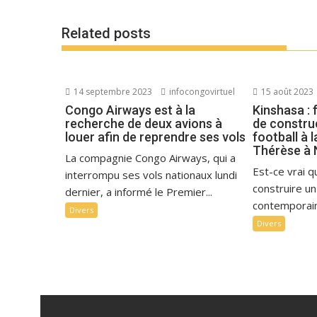
Related posts
14 septembre 2023
infocongovirtuel
15 août 2023
Congo Airways est à la
Kinshasa : 
recherche de deux avions à
de constru
louer afin de reprendre ses vols
football à 
Thérèse à N’
La compagnie Congo Airways, qui a
Est-ce vrai qu
interrompu ses vols nationaux lundi
construire un
dernier, a informé le Premier...
contemporain
Divers
Divers