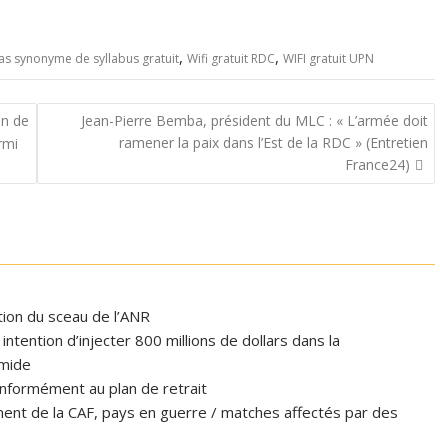
,
,
 pas synonyme de syllabus gratuit
Wifi gratuit RDC
WIFI gratuit UPN
on de
Jean-Pierre Bemba, président du MLC : « L’armée doit
ramener la paix dans l’Est de la RDC » (Entretien
rmi
France24)
ation du sceau de l’ANR
tention d’injecter 800 millions de dollars dans la
omide
formément au plan de retrait
ent de la CAF, pays en guerre / matches affectés par des