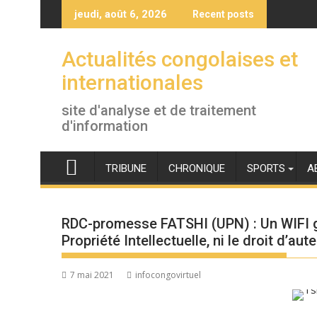
Skip
jeudi, août 6, 2026
Recent posts
to
content
Actualités congolaises et
internationales
site d'analyse et de traitement
d'information
TRIBUNE
CHRONIQUE
SPORTS
A
RDC-promesse FATSHI (UPN) : Un WIFI gr
Propriété Intellectuelle, ni le droit d’au
7 mai 2021
infocongovirtuel