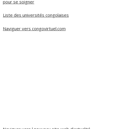
pour se soigner
Liste des universités congolaises
Naviguer vers congovirtuel.com
Naviguer vers l nouveau site web d'actualité