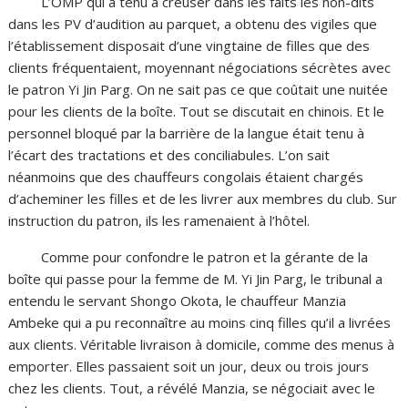
L’OMP qui a tenu à creuser dans les faits les non-dits
dans les PV d’audition au parquet, a obtenu des vigiles que
l’établissement disposait d’une vingtaine de filles que des
clients fréquentaient, moyennant négociations sécrètes avec
le patron Yi Jin Parg. On ne sait pas ce que coûtait une nuitée
pour les clients de la boîte. Tout se discutait en chinois. Et le
personnel bloqué par la barrière de la langue était tenu à
l’écart des tractations et des conciliabules. L’on sait
néanmoins que des chauffeurs congolais étaient chargés
d’acheminer les filles et de les livrer aux membres du club. Sur
instruction du patron, ils les ramenaient à l’hôtel.
Comme pour confondre le patron et la gérante de la
boîte qui passe pour la femme de M. Yi Jin Parg, le tribunal a
entendu le servant Shongo Okota, le chauffeur Manzia
Ambeke qui a pu reconnaître au moins cinq filles qu’il a livrées
aux clients. Véritable livraison à domicile, comme des menus à
emporter. Elles passaient soit un jour, deux ou trois jours
chez les clients. Tout, a révélé Manzia, se négociait avec le