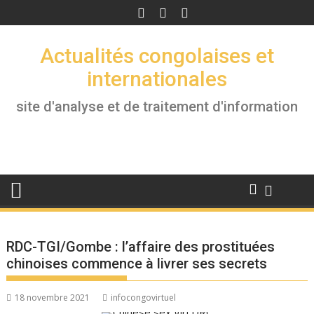
Skip
to
content
Actualités congolaises et
internationales
site d'analyse et de traitement d'information
RDC-TGI/Gombe : l’affaire des prostituées
chinoises commence à livrer ses secrets
18 novembre 2021
infocongovirtuel