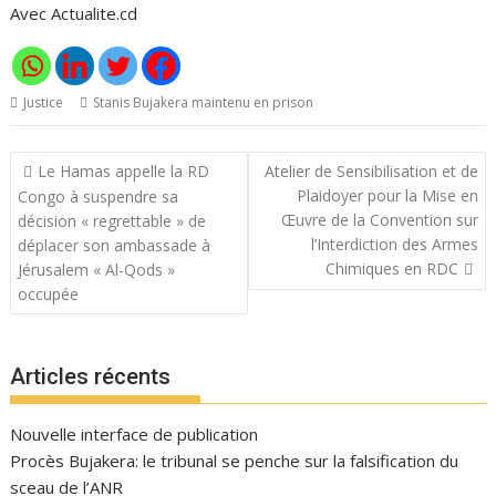
Avec Actualite.cd
Justice
Stanis Bujakera maintenu en prison
Navigation
Le Hamas appelle la RD
Atelier de Sensibilisation et de
de
Plaidoyer pour la Mise en
Congo à suspendre sa
l’article
Œuvre de la Convention sur
décision « regrettable » de
l’Interdiction des Armes
déplacer son ambassade à
Chimiques en RDC
Jérusalem « Al-Qods »
occupée
Articles récents
Nouvelle interface de publication
Procès Bujakera: le tribunal se penche sur la falsification du
sceau de l’ANR