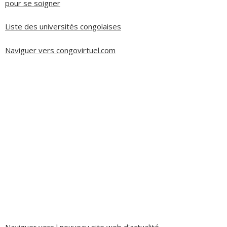
pour se soigner
Liste des universités congolaises
Naviguer vers congovirtuel.com
Naviguer vers l nouveau site web d'actualité