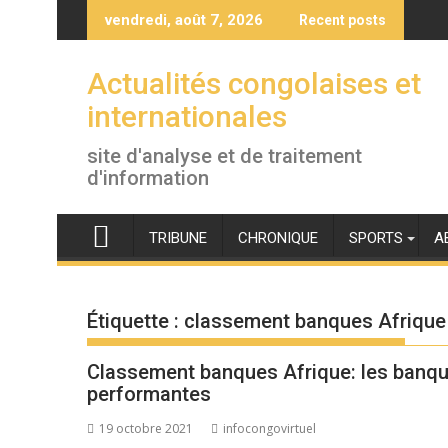
Skip
vendredi, août 7, 2026
Recent posts
to
content
Actualités congolaises et
internationales
site d'analyse et de traitement
d'information
TRIBUNE
CHRONIQUE
SPORTS
A
Étiquette :
classement banques Afrique
Classement banques Afrique: les banq
performantes
19 octobre 2021
infocongovirtuel