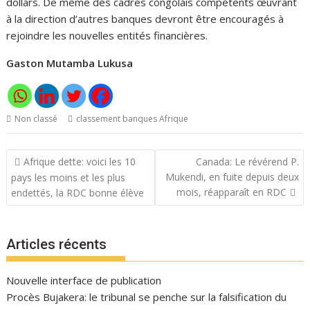
dollars. De même des cadres congolais compétents œuvrant
à la direction d’autres banques devront être encouragés à
rejoindre les nouvelles entités financières.
Gaston Mutamba Lukusa
Non classé
classement banques Afrique
Navigation
Afrique dette: voici les 10
Canada: Le révérend P.
de
Mukendi, en fuite depuis deux
pays les moins et les plus
l’article
mois, réapparaît en RDC
endettés, la RDC bonne élève
Articles récents
Nouvelle interface de publication
Procès Bujakera: le tribunal se penche sur la falsification du