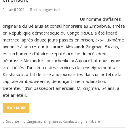
1 avril 2021
infocongovirtuel
Un homme d’affaires
originaire du Bélarus et consul honoraire au Zimbabwe, arrêté
en République démocratique du Congo (RDC), a été libéré
mercredi après douze jours passés en prison, a-t-il lui-même
annoncé à son retour à Harare. Aleksandr Zingman, 54 ans,
est un homme d’affaires réputé proche du président
bélarusse Alexandre Loukachenko. « Aujourd’hui, nous avons
été libérés d’un centre des services de renseignement à
Kinshasa », a-t-il déclaré aux journalistes dans un hôtel de la
capitale zimbabwéenne, dénonçant une machination.
Détenteur d’un passeport américain, M. Zingman, 54 ans, a
été arrêté il…
READ MORE
,
,
Sécurité
Zingman
Zingman et Kabila
Zingman libéré