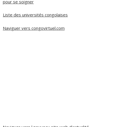
pour se soigner
Liste des universités congolaises
Naviguer vers congovirtuel.com
Naviguer vers l nouveau site web d'actualité