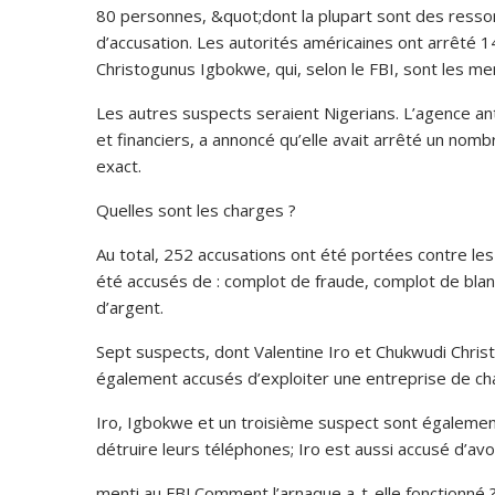
80 personnes, &quot;dont la plupart sont des ressort
d’accusation. Les autorités américaines ont arrêté 1
Christogunus Igbokwe, qui, selon le FBI, sont les m
Les autres suspects seraient Nigerians. L’agence a
et financiers, a annoncé qu’elle avait arrêté un no
exact.
Quelles sont les charges ?
Au total, 252 accusations ont été portées contre les
été accusés de : complot de fraude, complot de blan
d’argent.
Sept suspects, dont Valentine Iro et Chukwudi Chris
également accusés d’exploiter une entreprise de cha
Iro, Igbokwe et un troisième suspect sont égalemen
détruire leurs téléphones; Iro est aussi accusé d’avo
menti au FBI.Comment l’arnaque a-t-elle fonctionné 