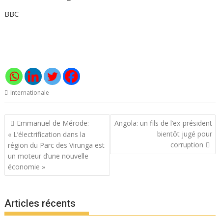
BBC
Internationale
Navigation
Emmanuel de Mérode:
Angola: un fils de l’ex-président
de
bientôt jugé pour
« L’électrification dans la
l’article
corruption
région du Parc des Virunga est
un moteur d’une nouvelle
économie »
Articles récents