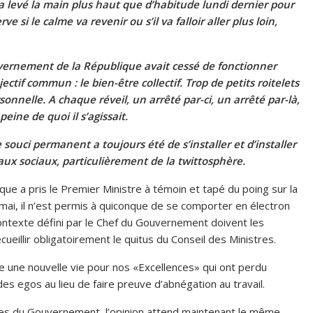
 levé la main plus haut que d’habitude lundi dernier pour
e si le calme va revenir ou s’il va falloir aller plus loin,
nement de la République avait cessé de fonctionner
if commun : le bien-être collectif. Trop de petits roitelets
onnelle. A chaque réveil, un arrêté par-ci, un arrêté par-là,
ine de quoi il s’agissait.
ci permanent a toujours été de s’installer et d’installer
eaux sociaux, particulièrement de la twittosphère.
 a pris le Premier Ministre à témoin et tapé du poing sur la
4 mai, il n’est permis à quiconque de se comporter en électron
contexte défini par le Chef du Gouvernement doivent les
ecueillir obligatoirement le quitus du Conseil des Ministres.
e nouvelle vie pour nos «Excellences» qui ont perdu
es egos au lieu de faire preuve d’abnégation au travail.
res du Gouvernement, l’opinion attend maintenant le même