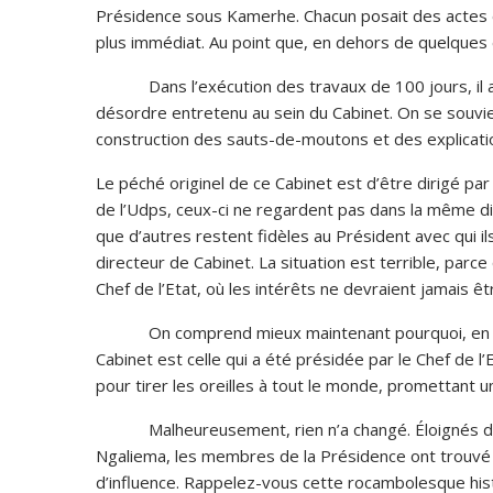
Présidence sous Kamerhe. Chacun posait des actes en
plus immédiat. Au point que, en dehors de quelques ex
Dans l’exécution des travaux de 100 jours, il a fal
désordre entretenu au sein du Cabinet. On se souvien
construction des sauts-de-moutons et des explicatio
Le péché originel de ce Cabinet est d’être dirigé p
de l’Udps, ceux-ci ne regardent pas dans la même dir
que d’autres restent fidèles au Président avec qui il
directeur de Cabinet. La situation est terrible, parc
Chef de l’Etat, où les intérêts ne devraient jamais
On comprend mieux maintenant pourquoi, en un peu
Cabinet est celle qui a été présidée par le Chef de l’
pour tirer les oreilles à tout le monde, promettant u
Malheureusement, rien n’a changé. Éloignés de l’i
Ngaliema, les membres de la Présidence ont trouvé po
d’influence. Rappelez-vous cette rocambolesque hist