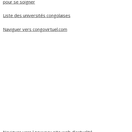
pour se soigner
Liste des universités congolaises
Naviguer vers congovirtuel.com
Naviguer vers l nouveau site web d'actualité