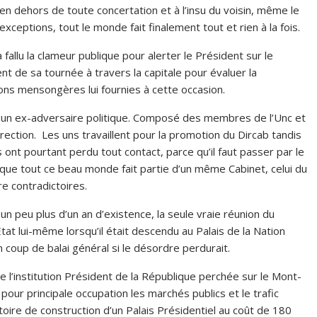
 dehors de toute concertation et à l’insu du voisin, même le
ceptions, tout le monde fait finalement tout et rien à la fois.
lu la clameur publique pour alerter le Président sur le
t de sa tournée à travers la capitale pour évaluer la
ns mensongères lui fournies à cette occasion.
ar un ex-adversaire politique. Composé des membres de l’Unc et
ection. Les uns travaillent pour la promotion du Dircab tandis
s ont pourtant perdu tout contact, parce qu’il faut passer par le
e que tout ce beau monde fait partie d’un même Cabinet, celui du
 être contradictoires.
 plus d’un an d’existence, la seule vraie réunion du
Etat lui-même lorsqu’il était descendu au Palais de la Nation
n coup de balai général si le désordre perdurait.
nstitution Président de la République perchée sur le Mont-
ur principale occupation les marchés publics et le trafic
oire de construction d’un Palais Présidentiel au coût de 180