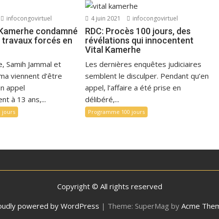
infocongovirtuel
4 juin 2021
infocongovirtuel
l Kamerhe condamné
RDC: Procès 100 jours, des
 travaux forcés en
révélations qui innocentent
Vital Kamerhe
e, Samih Jammal et
Les dernières enquêtes judiciaires
ma viennent d’être
semblent le disculper. Pendant qu’en
n appel
appel, l’affaire a été prise en
t à 13 ans,...
délibéré,...
 jours
Programme 100 jours
Copyright © All rights reserved
oudly powered by WordPress
|
Theme: SuperMag by
Acme The