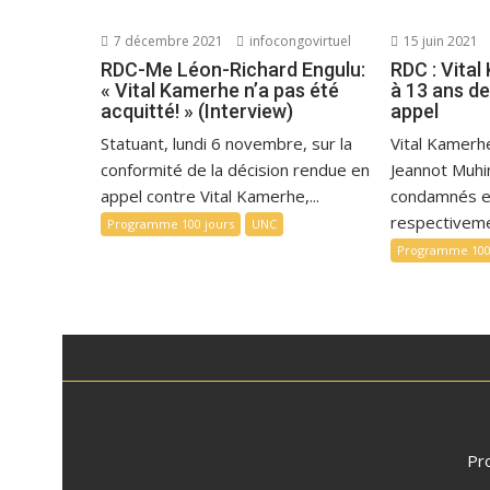
7 décembre 2021
infocongovirtuel
15 juin 2021
RDC-Me Léon-Richard Engulu:
RDC : Vita
« Vital Kamerhe n’a pas été
à 13 ans de
acquitté! » (Interview)
appel
Statuant, lundi 6 novembre, sur la
Vital Kamerh
conformité de la décision rendue en
Jeannot Muhi
appel contre Vital Kamerhe,...
condamnés e
respectivemen
Programme 100 jours
UNC
Programme 100
Pr