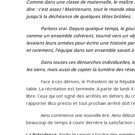
Comme dans une classe de maternelle, le maître a
dire : c’est assez ! Maintenant, tout le monde observ
jusqu’à la déchéance de quelques têtes brûlées.
Parlons vrai. Depuis quelque temps, le gouver
comme un ensemble cohérent, tourné vers un object
levaient leurs armées pour écrire une histoire pers
et rarement, l’équipe dans son ensemble savait à pe
Dans toutes ces démarches individuelles, le sou
les siens, mais aussi de capter la lumière des rés
Face à ces dérives, le Président de la République
table. La récréation est terminée. A partir de lundi 
libre. Ceux qui ont signé des arrêtés en dehors du 
rapporter illico presto et tout prochain arrêté doit r
Ainsi commence une nouvelle ère. Ainsi débute un
beaucoup de temps à courir derrière la satisfaction d
La Présidence
. Après le rappel à l’ordre des memb