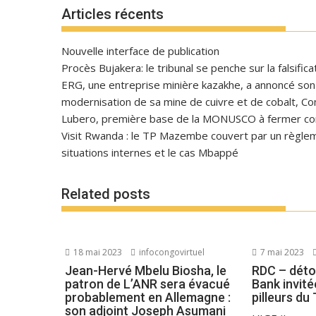
Articles récents
Nouvelle interface de publication
Procès Bujakera: le tribunal se penche sur la falsific
ERG, une entreprise minière kazakhe, a annoncé son in
modernisation de sa mine de cuivre et de cobalt, C
Lubero, première base de la MONUSCO à fermer con
Visit Rwanda : le TP Mazembe couvert par un règlem
situations internes et le cas Mbappé
Related posts
18 mai 2023
infocongovirtuel
7 mai 2023
Jean-Hervé Mbelu Biosha, le
RDC – déto
patron de L’ANR sera évacué
Bank invité
probablement en Allemagne :
pilleurs du
son adjoint Joseph Asumani