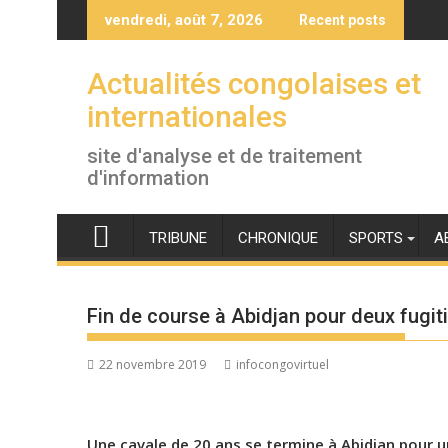
Skip
vendredi, août 7, 2026
Recent posts
to
content
Actualités congolaises et
internationales
site d'analyse et de traitement
d'information
TRIBUNE
CHRONIQUE
SPORTS
A
Fin de course à Abidjan pour deux fugit
22 novembre 2019
infocongovirtuel
Une cavale de 20 ans se termine à Abidjan pour u