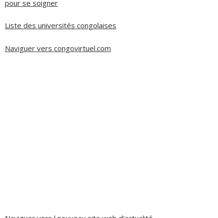
pour se soigner
Liste des universités congolaises
Naviguer vers congovirtuel.com
Naviguer vers l nouveau site web d'actualité