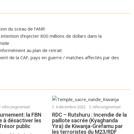
ation du sceau de l’ANR
tention d’injecter 800 millions de dollars dans la
omide
formément au plan de retrait
ent de la CAF, pays en guerre / matches affectés par des
infocongovirtuel
4 décembre 2022
infocongovirtuel
urnement: la FBN
RDC – Rutshuru : Incendie de la
e à désactiver les
paillote sacrée (Kyaghanda
 Trésor public
Yira) de Kiwanja-Grefamu par
les terroristes du M23/RDF