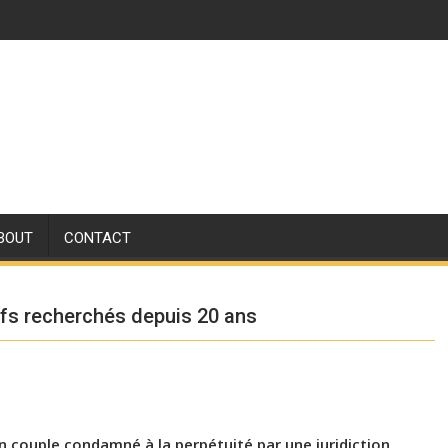
BOUT
CONTACT
ifs recherchés depuis 20 ans
n couple condamné à la perpétuité par une juridiction