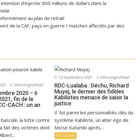
tention d’injecter 800 millions de dollars dans la
omide
formément au plan de retrait
ent de la CAF, pays en guerre / matches affectés par des
14 septembre 2021
infocongovirtuel
2021
infocongovirtuel
RDC-Lualaba : Déchu, Richard
Muyej, le dernier des fidèles
embre 2020 – 6
Kabilistes menace de saisir la
21, fin de la
justice
FCC-CACH : un an
)
Il fut parmi les personnalités clés du
 basculé, la lutte contre
système Kabiliste, un alter égo de
 a fait des victimes dont
Moïse Katumbi après...
lbert...
FCC - CACH