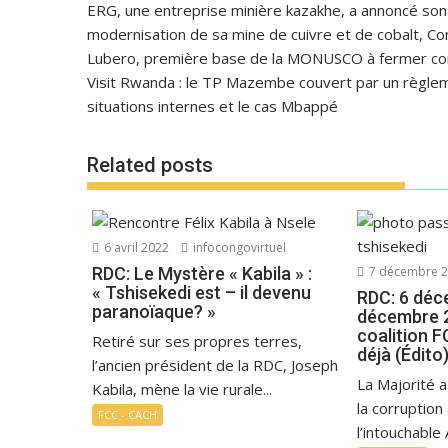
ERG, une entreprise minière kazakhe, a annoncé son in
modernisation de sa mine de cuivre et de cobalt, C
Lubero, première base de la MONUSCO à fermer con
Visit Rwanda : le TP Mazembe couvert par un règlem
situations internes et le cas Mbappé
Related posts
6 avril 2022
infocongovirtuel
RDC: Le Mystère « Kabila » :
7 décembre 
« Tshisekedi est – il devenu
RDC: 6 déc
paranoïaque? »
décembre 20
coalition 
Retiré sur ses propres terres,
déjà (Édito
l’ancien président de la RDC, Joseph
La Majorité a
Kabila, mène la vie rurale...
la corruption
FCC - CACH
l’intouchable A