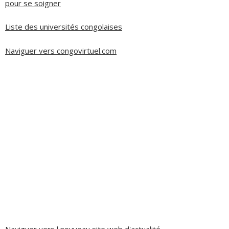
pour se soigner
Liste des universités congolaises
Naviguer vers congovirtuel.com
Naviguer vers l nouveau site web d'actualité