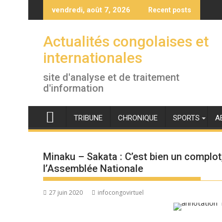
Skip
vendredi, août 7, 2026
Recent posts
to
content
Actualités congolaises et
internationales
site d'analyse et de traitement
d'information
TRIBUNE
CHRONIQUE
SPORTS
A
Minaku – Sakata : C’est bien un complot,
l’Assemblée Nationale
27 juin 2020
infocongovirtuel