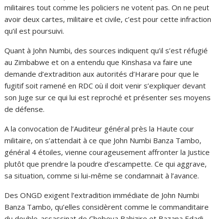
militaires tout comme les policiers ne votent pas. On ne peut
avoir deux cartes, militaire et civile, c’est pour cette infraction
qu’il est poursuivi.
Quant à John Numbi, des sources indiquent qu’il s’est réfugié
au Zimbabwe et on a entendu que Kinshasa va faire une
demande d’extradition aux autorités d’Harare pour que le
fugitif soit ramené en RDC où il doit venir s’expliquer devant
son Juge sur ce qui lui est reproché et présenter ses moyens
de défense.
A la convocation de l’Auditeur général près la Haute cour
militaire, on s’attendait à ce que John Numbi Banza Tambo,
général 4 étoiles, vienne courageusement affronter la Justice
plutôt que prendre la poudre d’escampette. Ce qui aggrave,
sa situation, comme si lui-même se condamnait à l’avance.
Des ONGD exigent l’extradition immédiate de John Numbi
Banza Tambo, qu’elles considèrent comme le commanditaire
du double-assassinat de Chebeya Bahizire et Bazana Edadi.