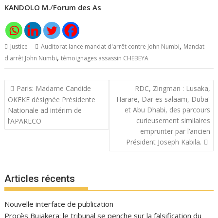
KANDOLO M.
/
Forum des As
,
Justice
Auditorat lance mandat d'arrêt contre John Numbi
Mandat
,
d'arrêt John Numbi
témoignages assassin CHEBEYA
Navigation
Paris: Madame Candide
RDC, Zingman : Lusaka,
de
Harare, Dar es salaam, Dubaï
OKEKE désignée Présidente
l’article
et Abu Dhabi, des parcours
Nationale ad intérim de
curieusement similaires
l’APARECO
emprunter par l’ancien
Président Joseph Kabila.
Articles récents
Nouvelle interface de publication
Procès Bujakera: le tribunal se penche sur la falsification du