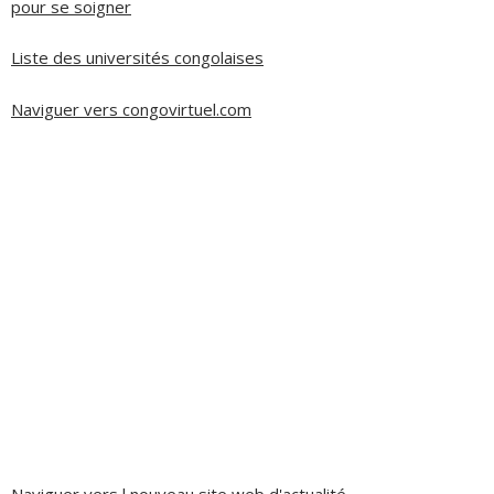
pour se soigner
Liste des universités congolaises
Naviguer vers congovirtuel.com
Naviguer vers l nouveau site web d'actualité