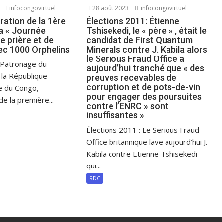
infocongovirtuel
28 août 2023
infocongovirtuel
ration de la 1ère
Élections 2011: Étienne
la « Journée
Tshisekedi, le « père » , était le
e prière et de
candidat de First Quantum
ec 1000 Orphelins
Minerals contre J. Kabila alors
le Serious Fraud Office a
 Patronage du
aujourd’hui tranché que « des
 la République
preuves recevables de
corruption et de pots-de-vin
e du Congo,
pour engager des poursuites
e la première...
contre l’ENRC » sont
insuffisantes »
Élections 2011 : Le Serious Fraud
Office britannique lave aujourd’hui J.
Kabila contre Etienne Tshisekedi
qui...
RDC