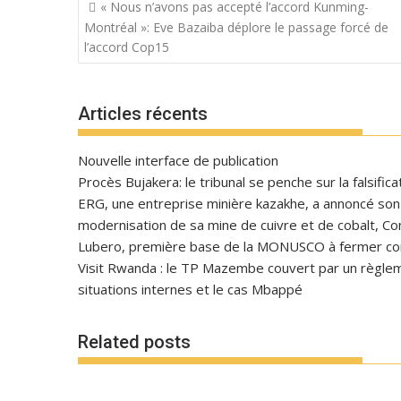
Navigation
« Nous n’avons pas accepté l’accord Kunming-
de
Montréal »: Eve Bazaiba déplore le passage forcé de
l’article
l’accord Cop15
Articles récents
Nouvelle interface de publication
Procès Bujakera: le tribunal se penche sur la falsific
ERG, une entreprise minière kazakhe, a annoncé son in
modernisation de sa mine de cuivre et de cobalt, C
Lubero, première base de la MONUSCO à fermer con
Visit Rwanda : le TP Mazembe couvert par un règlem
situations internes et le cas Mbappé
Related posts