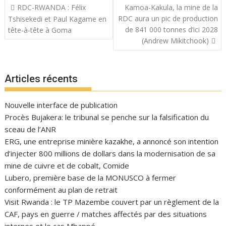
Navigation
RDC-RWANDA : Félix
Kamoa-Kakula, la mine de la
de
RDC aura un pic de production
Tshisekedi et Paul Kagame en
l’article
de 841 000 tonnes d’ici 2028
tête-à-tête à Goma
(Andrew Mikitchook)
Articles récents
Nouvelle interface de publication
Procès Bujakera: le tribunal se penche sur la falsification du
sceau de l’ANR
ERG, une entreprise minière kazakhe, a annoncé son intention
d’injecter 800 millions de dollars dans la modernisation de sa
mine de cuivre et de cobalt, Comide
Lubero, première base de la MONUSCO à fermer
conformément au plan de retrait
Visit Rwanda : le TP Mazembe couvert par un règlement de la
CAF, pays en guerre / matches affectés par des situations