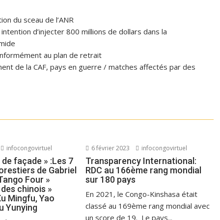
ation du sceau de l’ANR
tention d’injecter 800 millions de dollars dans la
omide
formément au plan de retrait
ent de la CAF, pays en guerre / matches affectés par des
infocongovirtuel
6 février 2023
infocongovirtuel
 de façade » :Les 7
Transparency International:
forestiers de Gabriel
RDC au 166ème rang mondial
 Tango Four »
sur 180 pays
des chinois »
En 2021, le Congo-Kinshasa était
Xu Mingfu, Yao
classé au 169ème rang mondial avec
Lu Yunying
un score de 19. Le pays...