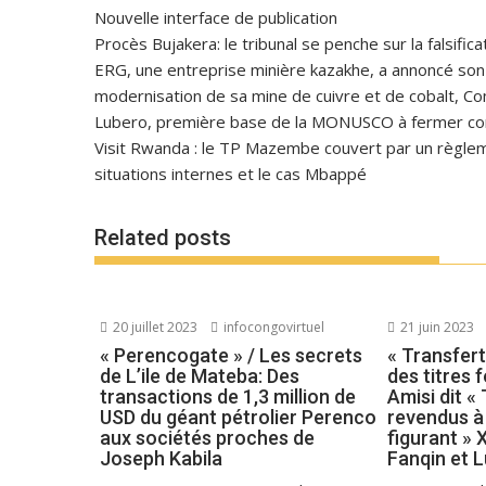
Nouvelle interface de publication
Procès Bujakera: le tribunal se penche sur la falsific
ERG, une entreprise minière kazakhe, a annoncé son in
modernisation de sa mine de cuivre et de cobalt, C
Lubero, première base de la MONUSCO à fermer con
Visit Rwanda : le TP Mazembe couvert par un règlem
situations internes et le cas Mbappé
Related posts
20 juillet 2023
infocongovirtuel
21 juin 2023
« Perencogate » / Les secrets
« Transfert
de L’ile de Mateba: Des
des titres 
transactions de 1,3 million de
Amisi dit «
USD du géant pétrolier Perenco
revendus à 
aux sociétés proches de
figurant » 
Joseph Kabila
Fanqin et 