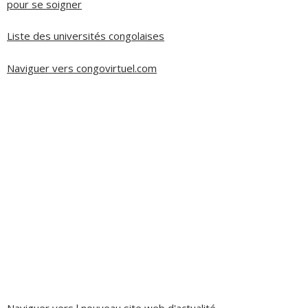
pour se soigner
Liste des universités congolaises
Naviguer vers congovirtuel.com
Naviguer vers l nouveau site web d'actualité