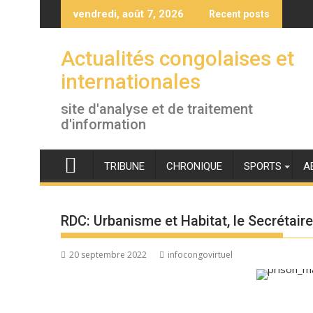
Skip
vendredi, août 7, 2026
Recent posts
to
content
Actualités congolaises et
internationales
site d'analyse et de traitement
d'information
TRIBUNE
CHRONIQUE
SPORTS
A
RDC: Urbanisme et Habitat, le Secrétai
20 septembre 2022
infocongovirtuel