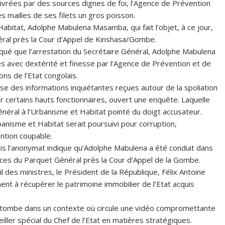
livrées par des sources dignes de foi, l’Agence de Prévention
es mailles de ses filets un gros poisson.
 Habitat, Adolphe Mabulena Masamba, qui fait l’objet, à ce jour,
éral près la Cour d’Appel de Kinshasa/Gombe.
qué que l’arrestation du Secrétaire Général, Adolphe Mabulena
avec dextérité et finesse par l’Agence de Prévention et de
ons de l’Etat congolais.
ase des informations inquiétantes reçues autour de la spoliation
ar certains hauts fonctionnaires, ouvert une enquête. Laquelle
néral à l’Urbanisme et Habitat pointé du doigt accusateur.
rbanisme et Habitat serait poursuivi pour corruption,
ntion coupable.
uis l’anonymat indique qu’Adolphe Mabulena a été conduit dans
fices du Parquet Général près la Cour d’Appel de la Gombe.
l des ministres, le Président de la République, Félix Antoine
t à récupérer le patrimoine immobilier de l’Etat acquis
l tombe dans un contexte où circule une vidéo compromettante
eiller spécial du Chef de l’Etat en matières stratégiques.