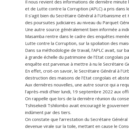
Il nous revient des informations de dernière minute 
et de Lutte contre la Corruption (APLC) a pris dans l
Il s’agit bien du Secrétaire Général à l’Urbanisme et
des poursuites judiciaires au niveau du Parquet Gén
Une autre source généralement bien informée a indi
Masamba rentre dans le cadre des enquêtes menées 
Lutte contre la Corruption, sur la spoliation des mais
Dans sa méthodologie de travail, l’APLC avait, sur b
à grande échelle du patrimoine de l’Etat congolais p
enquête est parvenue à mettre à nu le Secrétaire Gé
En effet, croit-on savoir, le Secrétaire Général à l’U
destruction des maisons de l’Etat congolais et abste
Aux dernières nouvelles, une autre source qui a req
l’après-midi d’hier lundi, 19 septembre 2022 aux of
On rappelle que lors de la dernière réunion du consei
Tshisekedi Tshilombo avait encouragé le gouvernemen
indûment par des tiers.
On constate que l’arrestation du Secrétaire Généra
devenue virale sur la toile, mettant en cause le Cons