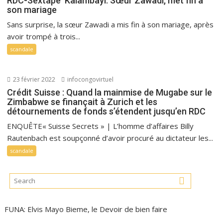
RDC-Sextape Kalambayi: Sœur Zawadi, met fin à
son mariage
Sans surprise, la sœur Zawadi a mis fin à son mariage, après
avoir trompé à trois...
scandale
23 février 2022
infocongovirtuel
Crédit Suisse : Quand la mainmise de Mugabe sur le
Zimbabwe se finançait à Zurich et les
détournements de fonds s’étendent jusqu’en RDC
ENQUÊTE« Suisse Secrets » | L’homme d’affaires Billy
Rautenbach est soupçonné d’avoir procuré au dictateur les...
scandale
FUNA: Elvis Mayo Bieme, le Devoir de bien faire